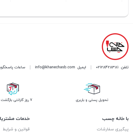
بستن
بستن
بستن
تلفن
02128428381
ایمیل
info@khanechasb.com
ساعات پاسخگویی شنبه تا چه
تحویل پستی و باربری
7 روز گارانتی بازگشت وجه
با خانه چسب
خدمات مشتریا
پیگیری سفارشات
قوانین و شرایط