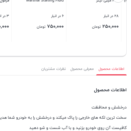
300 میلی لیتر
Marshal Starting Fluid
فرمول formula 1
28 در انبار
6 در انبار
3 در انبار
۹۰۰,۰۰۰
۷۵۰,۰۰۰
۲۵۰,۰۰۰
تومان
تومان
بستن
بستن
بستن
اطلاعات محصول
معرفی محصول
نظرات مشتریان
اطلاعات محصول
درخشش و محافظت
سخت ترین لکه های خارجی را پاک میکند و درخشش را به خودرو شما هدی
کافیست آن روی خودرو بزنید و با آب شست و شو دهید