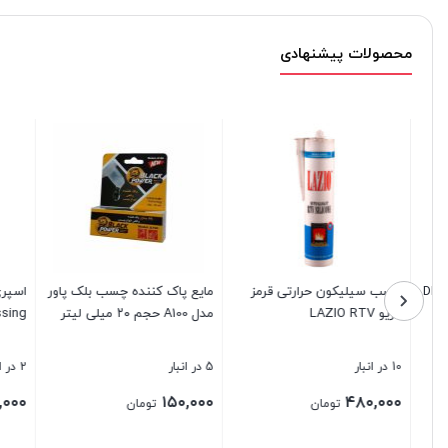
محصولات پیشنهادی
D-
چسب سیلیکون حرارتی قرمز
مایع پاک کننده چسب بلک پاور
اسپری تس
لازیو LAZIO RTV
مدل A100 حجم ۲۰ میلی لیتر
Dressing
10 در انبار
5 در انبار
2 در انبار
۸۰۰,۰۰۰
۱۵۰,۰۰۰
۴۸۰,۰۰۰
تومان
تومان