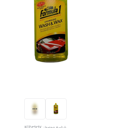
شناسه محصول:
KCP-39297