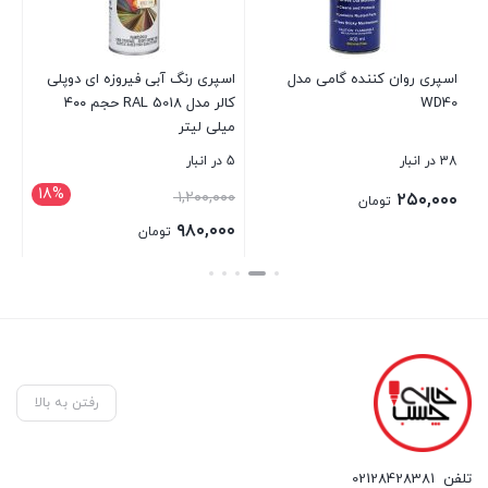
سانتی
اسپری روان کننده گامی مدل
اسپری رنگ آبی فیروزه ای دوپلی
اس
WD40
کالر مدل RAL 5018 حجم ۴۰۰
میلی لیتر
38 در انبار
5 در انبار
20 در انبار
18%
قیمت
۱,۲۰۰,۰۰۰
۰۰
۲۵۰,۰۰۰
تومان
اصلی:
۹۸۰,۰۰۰
تومان
۱,۲۰۰,۰۰۰ تومان
قیمت
بستن
بستن
بست
بود.
فعلی:
۹۸۰,۰۰۰ تومان.
رفتن به بالا
تلفن
02128428381