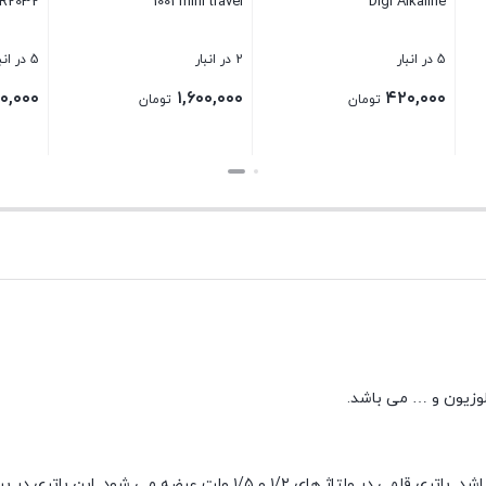
CR2032
1001 m
بستن
5 در انبار
۱۵۰,۰۰۰
۱
تومان
تومان
بستن
لوزیون و … می باشد.
باتری ها، سایزو تنوع زیادی دارند. پرکاربرد ترین باتری قلمی سایز AA می