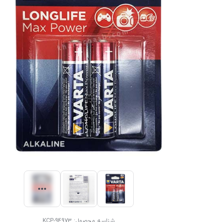
شناسه محصول:
KCP-94973