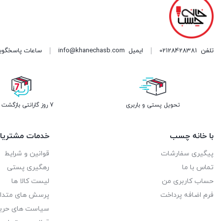
تلفن
02128428381
ایمیل
info@khanechasb.com
ساعات پاسخگویی شنبه تا چه
تحویل پستی و باربری
7 روز گارانتی بازگشت وجه
با خانه چسب
خدمات مشتریا
پیگیری سفارشات
قوانین و شرایط
تماس با ما
رهگیری پستی
حساب کاربری من
لیست کالا ها
فرم اضافه پرداخت
پرسش های متدا
سیاست های حر