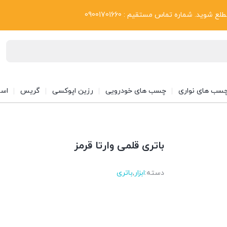
بلاگ
د. شماره تماس مستقیم : 09001701660
سب های نواری
چسب های خودرویی
رزین اپوکسی
گریس
اسپ
باتری قلمی وارتا قرمز
دسته:
ابزار
,
باتری