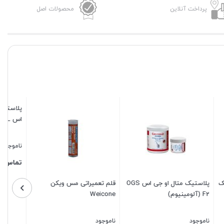
پرداخت آنلاین
محصولات اصل
ک او جی
قلم تعمیراتی آلومینیوم
چسب پلاستیک متال فولاد او
اپوکسی کوچک او جی اس OGS
جی اس OGS ST
ناموجود
ناموجود
تماس بگیرید
تماس بگیرید
بستن
بستن