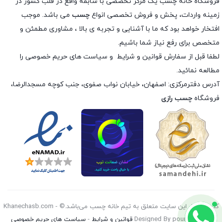
فروشگاه خانه چسب یک مرکز تخصصی با سابقه واقع در قلب کشور در
زمینه واردات، پخش و فروش تخصصی انواع
چسب
می باشد. موجب
افتخار خواهد بود که ما با آشنایی و تجربه ی بالا ، مشاوری مطمئن و
متخصص برای رفع نیاز شما باشیم.
لطفا قبل از سفارش
قوانین و شرایط
و
سیاست های حریم خصوصی
را
مطالعه نمائید.
آدرس دفترمرکزی: اصفهان، خیابان نواب صفوی، جنب کوچه مسجدالرضا،
فروشگاه
چسب رازی
کليه حقوق اين سايت متعلق به تیم خانه چسب می‌باشد.© Khanechasb.com -
Designed By pouryan 2026
قوانین و شرایط
-
سیاست های حریم خصوصی