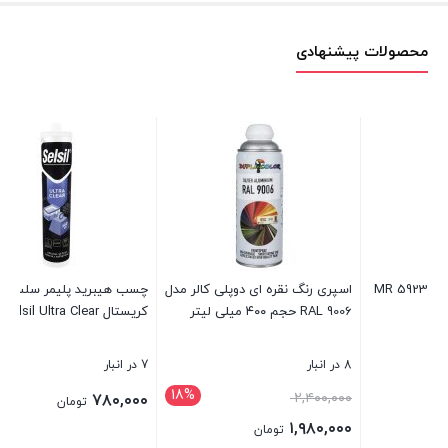
محصولات پیشنهادی
 کالر مدل
چسب هیبرید پلیمر سلسیل سوپر
چسب دوطرفه ساکا ع
کریستال Selsil Ultra Clear
متر اصلی
7 در انبار
14 در انبار
18%
۱۰۰,۰۰۰
۷۸۰,۰۰۰
تومان
تومان