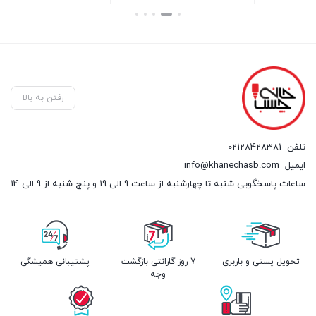
۲,۴۰۰ تومان
بستن
بستن
رفتن به بالا
تلفن
02128428381
ایمیل
info@khanechasb.com
ساعات پاسخگویی شنبه تا چهارشنبه از ساعت 9 الی 19 و پنج شنبه از 9 الی 14
تحویل پستی و باربری
7 روز گارانتی بازگشت
پشتیبانی همیشگی
وجه