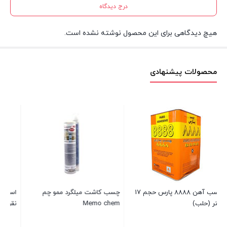
درج دیدگاه
هیچ دیدگاهی برای این محصول نوشته نشده است.
محصولات پیشنهادی
نوار ضد لغرش پله 
سرگیر پله
موجود
۴,۰۰۰,۰۰۰
تومان
ce
۱۶۵,۰۰۰
تومان
میلگرد ممو چم
اسپری زینک گالوانیزه امبروسول
e:
Me
نقره ای 400 میلی لیتر
بستن