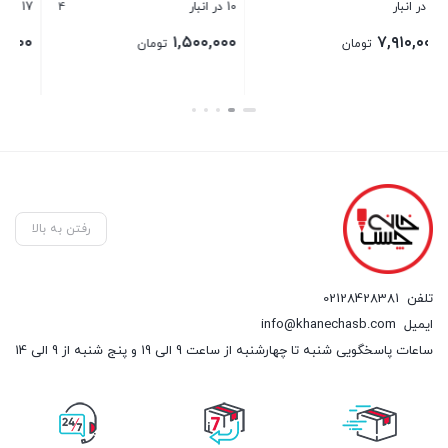
gh
4
17 در انبار
۰۰۰
۹۸۰,۰۰۰
۱
تومان
تومان
بستن
رفتن به بالا
تلفن
02128428381
ایمیل
info@khanechasb.com
ساعات پاسخگویی شنبه تا چهارشنبه از ساعت 9 الی 19 و پنج شنبه از 9 الی 14