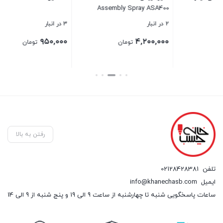
Assembly Spray ASA400
2 در انبار
3 در انبار
16 در انبار
۰۰
۹۵۰,۰۰۰
۴,۲۰۰,۰۰۰
تومان
تومان
۰۰
قی
بستن
بستن
بست
فع
,۰۰۰
رفتن به بالا
تلفن
02128428381
ایمیل
info@khanechasb.com
ساعات پاسخگویی شنبه تا چهارشنبه از ساعت 9 الی 19 و پنج شنبه از 9 الی 14