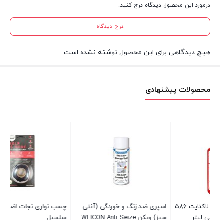
درمورد این محصول دیدگاه درج کنید.
درج دیدگاه
هیچ دیدگاهی برای این محصول نوشته نشده است.
محصولات پیشنهادی
د لاکتایت ۵۸۶
اسپری ضد زنگ و خوردگی (آنتی
چسب نواری نجات اضطراری
چس
سیز) ویکن WEICON Anti Seize
سلسیل
01