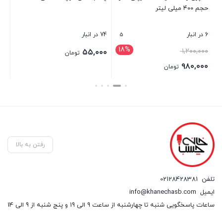
حجم ۴۰۰ میلی لیتر
638 حجم ۲۵۰
5
6 در انبار
74 در انبار
5 در انبار
18%
قیمت
۱,۲۰۰,۰۰۰
۰۰
۵۵,۰۰۰
تومان
اصلی:
۹۸۰,۰۰۰
تومان
۱,۲۰۰,۰۰۰ تومان
قیمت
بستن
بستن
بست
بود.
فعلی:
۹۸۰,۰۰۰ تومان.
رفتن به بالا
تلفن
02128428381
ایمیل
info@khanechasb.com
ساعات پاسخگویی شنبه تا چهارشنبه از ساعت 9 الی 19 و پنج شنبه از 9 الی 14