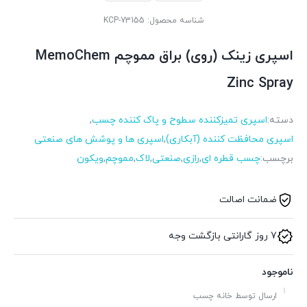
شناسه محصول:
KCP-73155
اسپری زینک (روی) براق مموچم MemoChem
Zinc Spray
دسته:
اسپری تمیزکننده سطوح و پاک کننده چسب
,
اسپری محافظت کننده (آبکاری)
,
اسپری ها و پوشش های صنعتی
برچسب:
چسب قطره ای
,
رازی
,
صنعتی
,
لاک
,
مموچم
,
ویکون
ضمانت اصالت
7 روز گارانتی بازگشت وجه
ناموجود
ارسال توسط خانه چسب