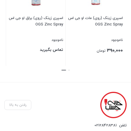
اسپری زینک (روی) مات او جی اس
اسپری زینک (روی) براق او جی اس
OGS Zinc Spray
OGS Zinc Spray
ناموجود
ناموجود
تماس بگیرید
۳۹۰,۰۰۰
تومان
بستن
بستن
رفتن به بالا
تلفن
02128428381