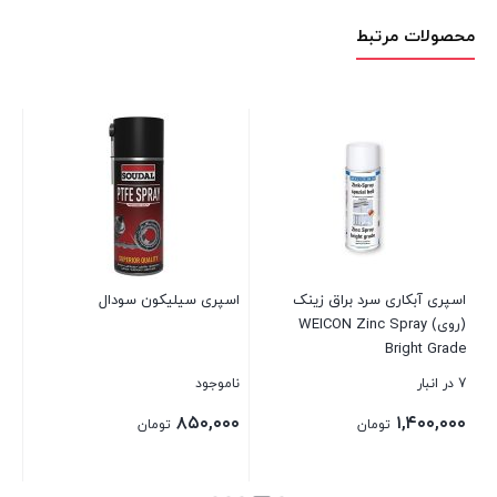
محصولات مرتبط
اس
el
نام
تم
می
اسپری آبکاری سرد براق زینک
اسپری سیلیکون سودال
(روی) WEICON Zinc Spray
بست
Bright Grade
7 در انبار
ناموجود
۸۵۰,۰۰۰
۱,۴۰۰,۰۰۰
تومان
تومان