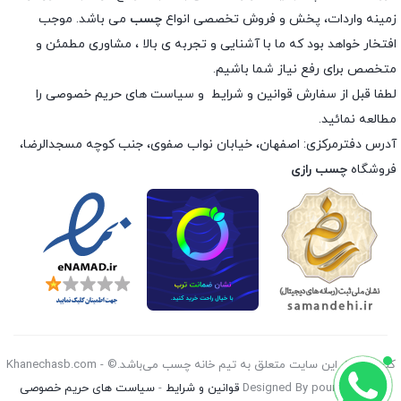
زمینه واردات، پخش و فروش تخصصی انواع
چسب
می باشد. موجب
افتخار خواهد بود که ما با آشنایی و تجربه ی بالا ، مشاوری مطمئن و
متخصص برای رفع نیاز شما باشیم.
لطفا قبل از سفارش
قوانین و شرایط
و
سیاست های حریم خصوصی
را
مطالعه نمائید.
آدرس دفترمرکزی: اصفهان، خیابان نواب صفوی، جنب کوچه مسجدالرضا،
فروشگاه
چسب رازی
کليه حقوق اين سايت متعلق به تیم خانه چسب می‌باشد.© Khanechasb.com -
Designed By pouryan 2026
قوانین و شرایط
-
سیاست های حریم خصوصی