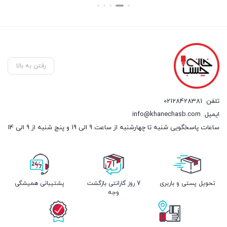
بستن
بستن
بست
رفتن به بالا
تلفن
02128428381
ایمیل
info@khanechasb.com
ساعات پاسخگویی شنبه تا چهارشنبه از ساعت 9 الی 19 و پنج شنبه از 9 الی 14
تحویل پستی و باربری
7 روز گارانتی بازگشت
پشتیبانی همیشگی
وجه