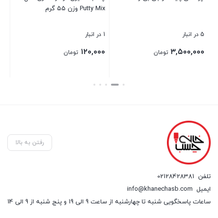
Putty Mix وزن ۵۵ گرم
5 در انبار
1 در انبار
20 در انبار
۰۰
۱۲۰,۰۰۰
۳,۵۰۰,۰۰۰
تومان
تومان
بستن
بستن
بست
رفتن به بالا
تلفن
02128428381
ایمیل
info@khanechasb.com
ساعات پاسخگویی شنبه تا چهارشنبه از ساعت 9 الی 19 و پنج شنبه از 9 الی 14