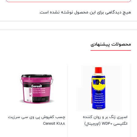
هیچ دیدگاهی برای این محصول نوشته نشده است.
محصولات پیشنهادی
اسپری زنگ بر و روان کننده
چسب کفپوش پی وی سی سرزیت
رن
انگلیسی WD40 (اورجینال)
Ceresit K188