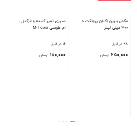
uid
6 در انبار
۰۰
مکمل بنزین اکتان پروتکت حجم
اسپری تمیز کننده و انژکتور شوی
300 میلی لیتر
ام طوسی M-Toosi
بست
28 در انبار
16 در انبار
۱۸۰,۰۰۰
۲۵۰,۰۰۰
تومان
تومان
بستن
بستن