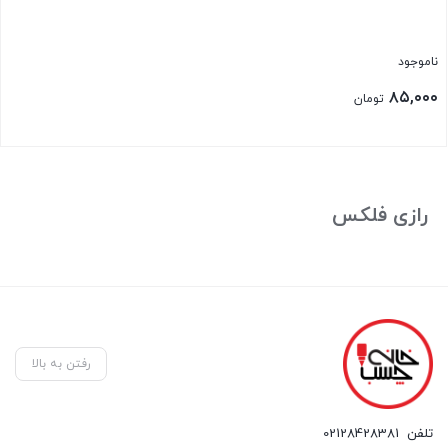
ناموجود
۸۵,۰۰۰
تومان
بستن
رازی فلکس
رفتن به بالا
تلفن
02128428381