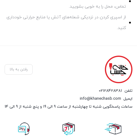
تماس، محل را به خوبی بشویید.
از اسپری کردن در نزدیکی شعله‌های آتش یا منابع حرارتی خودداری
کنید.
رفتن به بالا
تلفن
02128428381
ایمیل
info@khanechasb.com
ساعات پاسخگویی شنبه تا چهارشنبه از ساعت 9 الی 19 و پنج شنبه از 9 الی 14