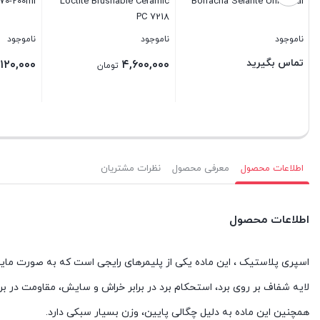
 70-200ml
Loctite Brushable Ceramic
Borracha Selante Universal
PC 7218
ناموجود
ناموجود
ناموجود
تماس بگیرید
۱۲۰,۰۰۰
۴,۶۰۰,۰۰۰
تومان
بستن
بستن
بستن
اطلاعات محصول
معرفی محصول
نظرات مشتریان
اطلاعات محصول
اسپری پلاستیک ، این ماده یکی از پلیمرهای رایجی است که به صورت مایع می
لایه شفاف بر روی برد، استحکام برد در برابر خراش و سایش، مقاومت در براب
همچنین این ماده به دلیل چگالی پایین، وزن بسیار سبکی دارد.