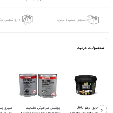
تحویل پستی و باربری
7 روز گارانتی بازگشت وجه
محصولات مرتبط
چسب عایق اوهو UHU
پوشش سرامیکی لاکتایت
اسپری پل