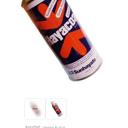
شناسه محصول:
kcp-2984