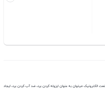
Brushable Ceramic PC 7333
ناموجود
ناموجود
تماس بگیرید
۴,۹۰۰,۰۰۰
تومان
بستن
بستن
نعت الکترونیک میتوان به عنوان ایزوله کردن برد، ضد آب کردن برد، ایجاد