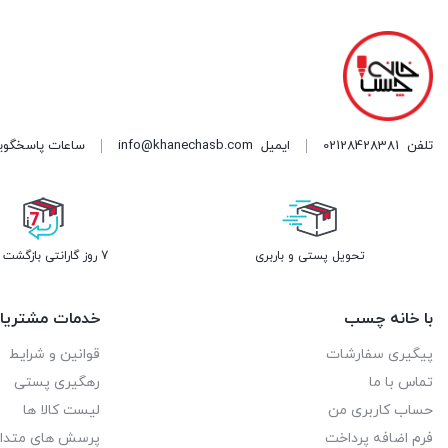
۱,۲۹۰,۰۰۰ تومان.
تلفن
02128428381
ایمیل
info@khanechasb.com
ساعات پاسخگویی شنبه تا چه
تحویل پستی و باربری
7 روز گارانتی بازگشت وجه
با خانه چسب
خدمات مشتریا
پیگیری سفارشات
قوانین و شرایط
تماس با ما
رهگیری پستی
حساب کاربری من
لیست کالا ها
فرم اضافه پرداخت
پرسش های متدا