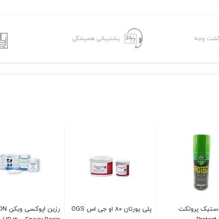
پشتیبانی همیشگی
استیک پروتکت
پلی یورتان ۸۰ او جی اس OGS
رزین اپ