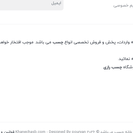
یم خصوصی
نه واردات، پخش و فروش تخصصی انواع
چسب
می باشد. موجب افتخار خواهد 
 نمائید.
وشگاه
چسب رازی
Khanechasb.com - Designed By pouryan
قوانین و 