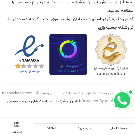
لطفا قبل از سفارش
قوانین و شرایط
و
سیاست های حریم خصوصی
را
مطالعه نمائید.
آدرس دفترمرکزی: اصفهان، خیابان نواب صفوی، جنب کوچه مسجدالرضا،
فروشگاه
چسب رازی
کليه حقوق اين سايت متعلق به تیم خانه چسب می‌باشد.© Khanechasb.com -
Designed By pouryan 2026
قوانین و شرایط
-
سیاست های حریم خصوصی
صفحه اصلی
سبد خرید
اعلانات
دسته‌ها