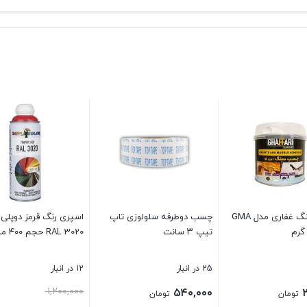
مز دوپلی کالر مدل
اسپری روان کننده تسمه،
فندک تورچ کد FR 07
طناب و زنجیر ویکن WEICON
Chain and Rope Lube Spray
2 در انبار
موجود
18%
مت
۵۷۰,۰۰۰
۴,۲۰۰,۰۰۰
تومان
تومان