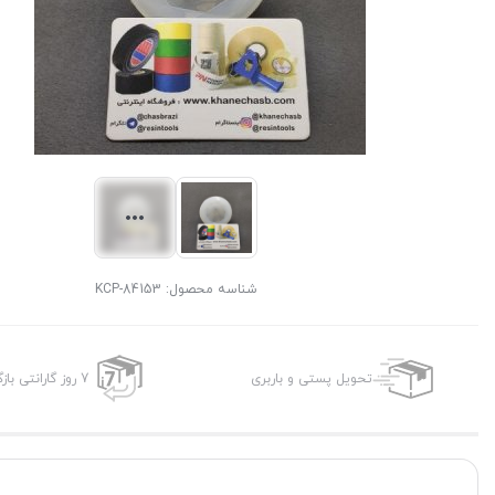
شناسه محصول:
KCP-84153
تحویل پستی و باربری
7 روز گارانتی بازگشت وجه