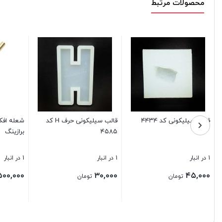
محصولات مرتبط
له افکن (تورچ برنجی)
چسب نواری چاپدار برندهای
قالب سیلیکونی کد 
ازینگ
خودرویی
20 در انبار
6 در انبار
۵۵,۰۰۰
۳۴۰,۰۰۰
۵۰۰,۰
تومان
تومان
تومان
ن
بستن
بستن