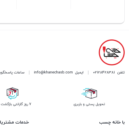
اص
۹۸۰,۰۰۰
تو
قیمت
بستن
بستن
بستن
بود
فعلی:
۹۸۰,۰۰۰ تومان.
تلفن
02128428381
ایمیل
info@khanechasb.com
ساعات پاسخگویی شنبه تا چه
تحویل پستی و باربری
7 روز گارانتی بازگشت وجه
با خانه چسب
خدمات مشتریا