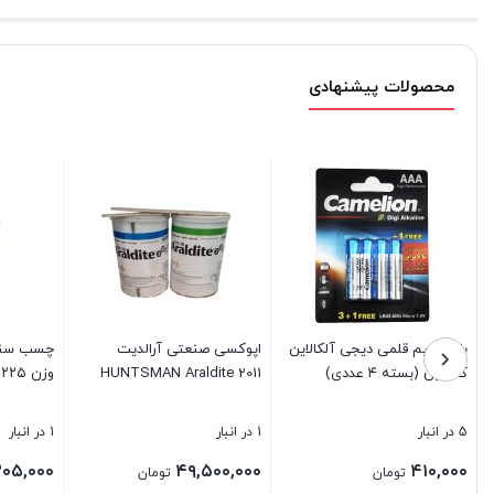
محصولات پیشنهادی
چسب سنگ غفاری مدل GMA
چسب دوطرفه سلولوزی تاپ
اسپری رنگ قر
وزن ۲۲۵ گرم
تیپ ۳ سانت
RAL 3020 حجم ۴۰۰ میلی لیتر
1 در انبار
25 در انبار
12 در انبار
قی
۱,۲۰۰,۰۰۰
۵۴۰,۰۰۰
۲۰۵,۰۰۰
تومان
تومان