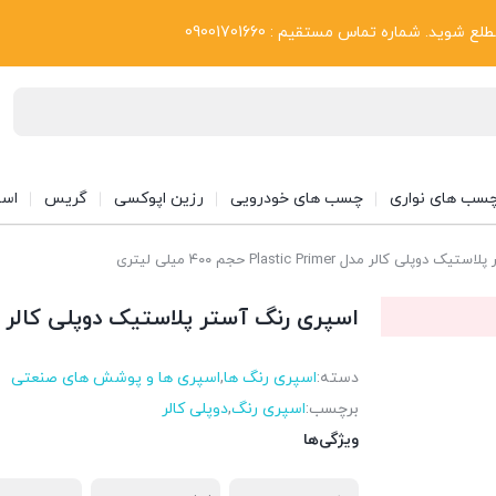
بلاگ
د. شماره تماس مستقیم : 09001701660
سب های نواری
چسب های خودرویی
رزین اپوکسی
گریس
اسپ
 کالر مدل Plastic Primer حجم ۴۰۰ میلی لیتری
اسپری رنگ آستر پلاستیک دوپلی کالر مدل Plastic Primer حجم ۴۰۰ می
دسته:
اسپری رنگ ها
,
اسپری ها و پوشش های صنعتی
برچسب:
اسپری رنگ
,
دوپلی کالر
ویژگی‌ها