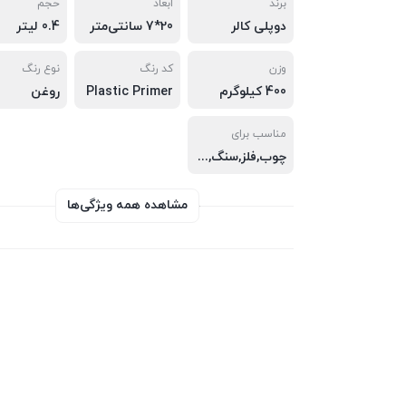
برند
ابعاد
حجم
دوپلی کالر
20*7 سانتی‌متر
0.4 لیتر
وزن
کد رنگ
نوع رنگ
400 کیلوگرم
Plastic Primer
روغن
مناسب برای
چوب,فلز,سنگ,ساختمان
مشاهده همه ویژگی‌ها