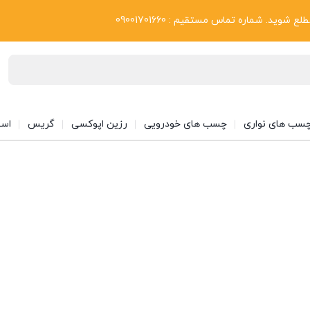
بلاگ
د. شماره تماس مستقیم : 09001701660
سب های نواری
چسب های خودرویی
رزین اپوکسی
گریس
اسپ