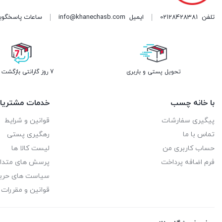
تلفن
02128428381
ایمیل
info@khanechasb.com
ساعات پاسخگویی شنبه تا چه
تحویل پستی و باربری
7 روز گارانتی بازگشت وجه
با خانه چسب
خدمات مشتریا
پیگیری سفارشات
قوانین و شرایط
تماس با ما
رهگیری پستی
حساب کاربری من
لیست کالا ها
فرم اضافه پرداخت
پرسش های متدا
سیاست های حر
قوانین و مقررات