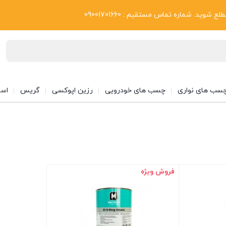
بلاگ
د. شماره تماس مستقیم : 09001701660
سب های نواری
چسب های خودرویی
رزین اپوکسی
گریس
اسپ
فروش ویژه