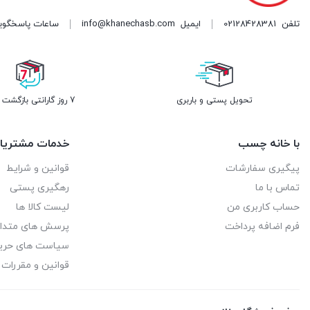
تلفن
02128428381
ایمیل
info@khanechasb.com
ساعات پاسخگویی شنبه تا چه
تحویل پستی و باربری
7 روز گارانتی بازگشت وجه
با خانه چسب
خدمات مشتریا
پیگیری سفارشات
قوانین و شرایط
تماس با ما
رهگیری پستی
حساب کاربری من
لیست کالا ها
فرم اضافه پرداخت
پرسش های متدا
سیاست های حر
قوانین و مقررات