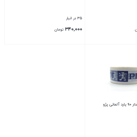
35 در انبار
۳۴۰,۰۰۰
ن
تومان
بستن
نی پژو