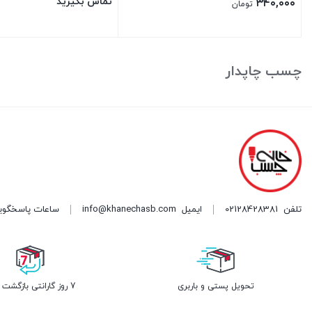
تماس بگیرید
۳۴۰,۰۰۰
تومان
بستن
بستن
چسب چاپدار
تلفن
02128428381
ایمیل
info@khanechasb.com
ساعات پاسخگویی شنبه تا چه
تحویل پستی و باربری
7 روز گارانتی بازگشت وجه