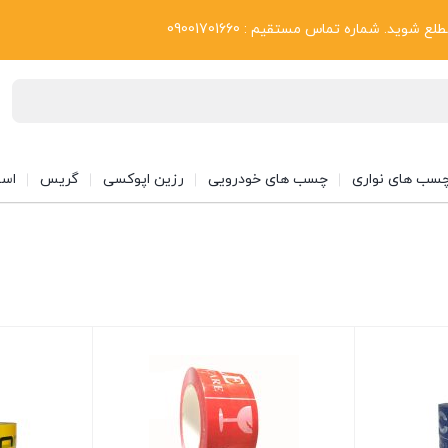
بلاگ
د. شماره تماس مستقیم : 09001701660
سب های نواری
چسب های خودرویی
رزین اپوکسی
گریس
اسپ