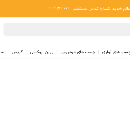
بلاگ
د. شماره تماس مستقیم : 09001701660
سب های نواری
چسب های خودرویی
رزین اپوکسی
گریس
اسپ