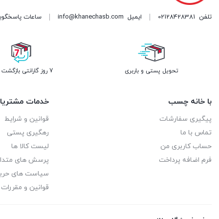
تلفن
02128428381
ایمیل
info@khanechasb.com
ساعات پاسخگویی شنبه تا چه
تحویل پستی و باربری
7 روز گارانتی بازگشت وجه
با خانه چسب
خدمات مشتریا
پیگیری سفارشات
قوانین و شرایط
تماس با ما
رهگیری پستی
حساب کاربری من
لیست کالا ها
فرم اضافه پرداخت
پرسش های متدا
سیاست های حر
قوانین و مقررات