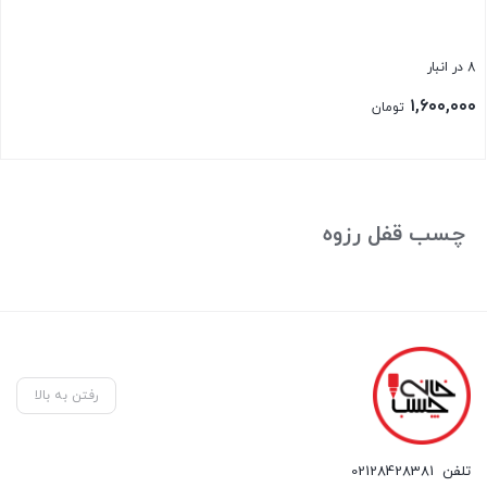
8 در انبار
۱,۶۰۰,۰۰۰
تومان
بستن
چسب قفل رزوه
رفتن به بالا
تلفن
02128428381