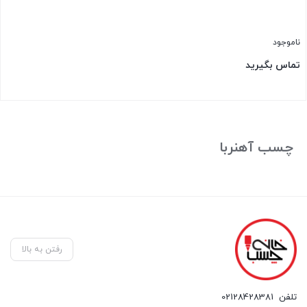
ناموجود
تماس بگیرید
بستن
چسب آهنربا
رفتن به بالا
تلفن
02128428381