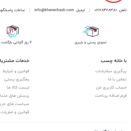
تلفن
02128428381
ایمیل
info@khanechasb.com
ساعات پاسخگویی شنبه تا چه
تحویل پستی و باربری
7 روز گارانتی بازگشت وجه
با خانه چسب
خدمات مشتریا
پیگیری سفارشات
قوانین و شرایط
تماس با ما
رهگیری پستی
حساب کاربری من
لیست کالا ها
فرم اضافه پرداخت
پرسش های متدا
سیاست های حر
قوانین و مقررات