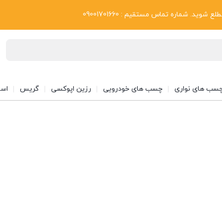
بلاگ
د. شماره تماس مستقیم : 09001701660
سب های نواری
چسب های خودرویی
رزین اپوکسی
گریس
اسپ