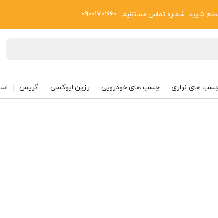
بلاگ
د. شماره تماس مستقیم : 09001701660
سب های نواری
چسب های خودرویی
رزین اپوکسی
گریس
اسپ