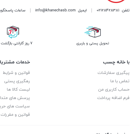
تلفن
02128428381
ایمیل
info@khanechasb.com
ساعات پاسخگویی شنبه تا چه
تحویل پستی و باربری
7 روز گارانتی بازگشت وجه
با خانه چسب
خدمات مشتریا
پیگیری سفارشات
قوانین و شرایط
تماس با ما
رهگیری پستی
حساب کاربری من
لیست کالا ها
فرم اضافه پرداخت
پرسش های متدا
سیاست های حر
قوانین و مقررات