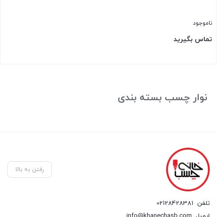
ناموجود
تماس بگیرید
بستن
نوار چسب بسته بندی
رفتن به بالا
تلفن
02128428381
ایمیل
info@khanechasb.com