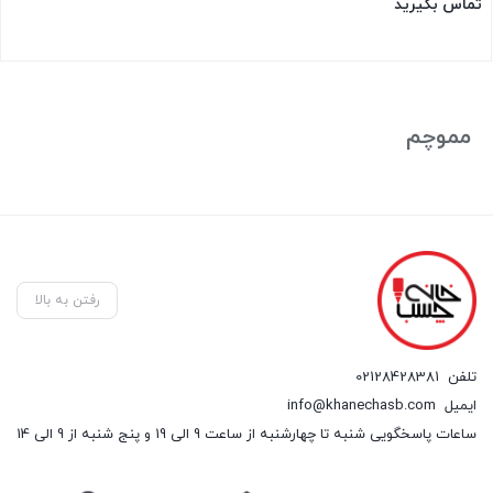
تماس بگیرید
بستن
مموچم
رفتن به بالا
تلفن
02128428381
ایمیل
info@khanechasb.com
ساعات پاسخگویی شنبه تا چهارشنبه از ساعت 9 الی 19 و پنج شنبه از 9 الی 14