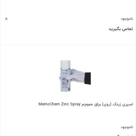
5
ناموجود
تماس بگیرید
بستن
اسپری زینک (روی) براق مموچم MemoChem Zinc Spray
ناموجود