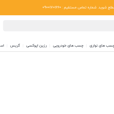
بلاگ
د. شماره تماس مستقیم : 09001701660
سب های نواری
چسب های خودرویی
رزین اپوکسی
گریس
اسپ