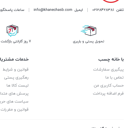
تلفن
02128428381
ایمیل
info@khanechasb.com
ساعات پاسخگویی شنبه تا چه
تحویل پستی و باربری
7 روز گارانتی بازگشت وجه
با خانه چسب
خدمات مشتریا
پیگیری سفارشات
قوانین و شرایط
تماس با ما
رهگیری پستی
حساب کاربری من
لیست کالا ها
فرم اضافه پرداخت
پرسش های متدا
سیاست های حر
قوانین و مقررات