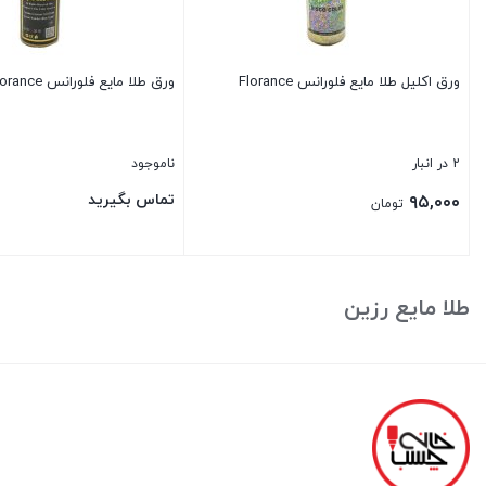
ورق اکلیل طلا مایع فلورانس Florance
ورق طلا مایع فلورانس Florance
2 در انبار
ناموجود
تماس بگیرید
۹۵,۰۰۰
تومان
بستن
بستن
طلا مایع رزین