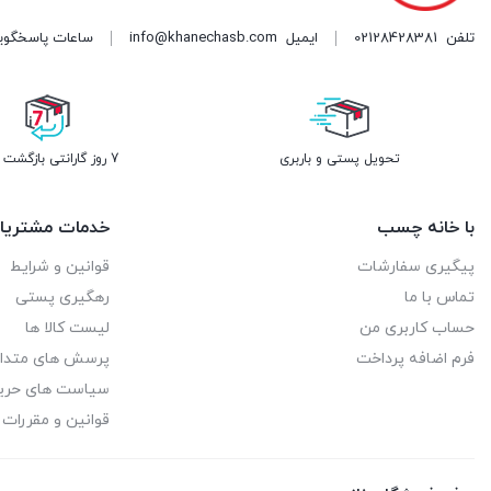
تلفن
02128428381
ایمیل
info@khanechasb.com
ساعات پاسخگویی شنبه تا چه
تحویل پستی و باربری
7 روز گارانتی بازگشت وجه
با خانه چسب
خدمات مشتریا
پیگیری سفارشات
قوانین و شرایط
تماس با ما
رهگیری پستی
حساب کاربری من
لیست کالا ها
فرم اضافه پرداخت
پرسش های متدا
سیاست های حر
قوانین و مقررات