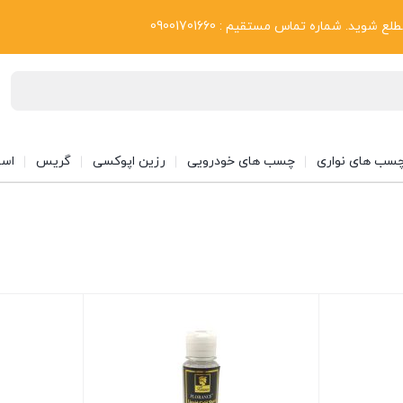
بلاگ
د. شماره تماس مستقیم : 09001701660
سب های نواری
چسب های خودرویی
رزین اپوکسی
گریس
اسپ