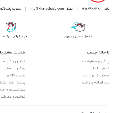
تلفن
02128428381
ایمیل
info@khanechasb.com
ساعات پاسخگویی شنبه تا چه
تحویل پستی و باربری
7 روز گارانتی بازگشت وجه
با خانه چسب
خدمات مشتریا
پیگیری سفارشات
قوانین و شرایط
تماس با ما
رهگیری پستی
حساب کاربری من
لیست کالا ها
فرم اضافه پرداخت
پرسش های متدا
سیاست های حر
قوانین و مقررات