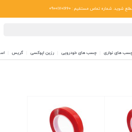
بلاگ
د. شماره تماس مستقیم : 09001701660
سب های نواری
چسب های خودرویی
رزین اپوکسی
گریس
اسپ