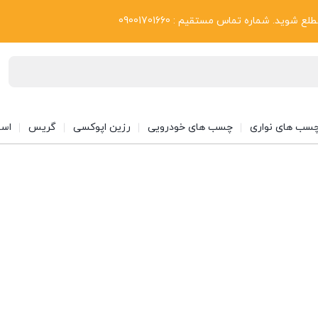
بلاگ
د. شماره تماس مستقیم : 09001701660
سب های نواری
چسب های خودرویی
رزین اپوکسی
گریس
اسپ