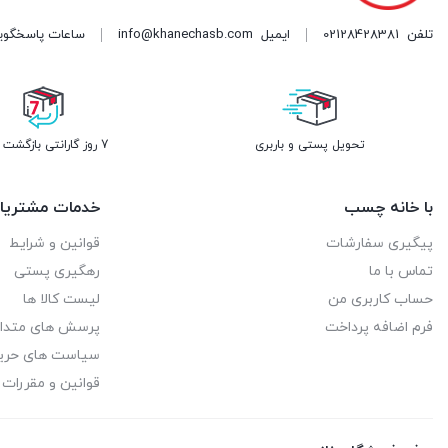
تلفن
02128428381
ایمیل
info@khanechasb.com
ساعات پاسخگویی شنبه تا چه
تحویل پستی و باربری
7 روز گارانتی بازگشت وجه
با خانه چسب
خدمات مشتریا
پیگیری سفارشات
قوانین و شرایط
تماس با ما
رهگیری پستی
حساب کاربری من
لیست کالا ها
فرم اضافه پرداخت
پرسش های متدا
سیاست های حر
قوانین و مقررات