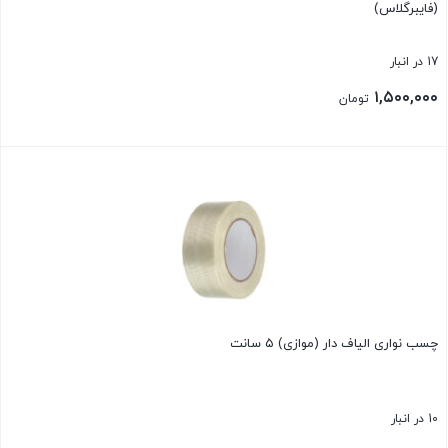
(فایبرگلاس)
17 در انبار
۱,۵۰۰,۰۰۰
تومان
بستن
چسب نواری الیاف دار (موازی) ۵ سانت
10 در انبار