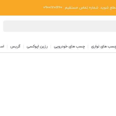
بلاگ
د. شماره تماس مستقیم : 09001701660
سب های نواری
چسب های خودرویی
رزین اپوکسی
گریس
اسپ