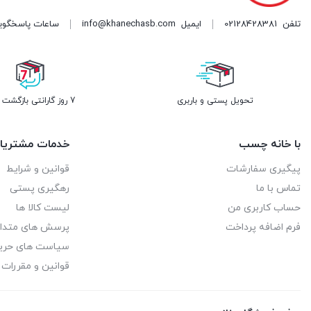
تلفن
02128428381
ایمیل
info@khanechasb.com
ساعات پاسخگویی شنبه تا چه
تحویل پستی و باربری
7 روز گارانتی بازگشت وجه
با خانه چسب
خدمات مشتریا
پیگیری سفارشات
قوانین و شرایط
تماس با ما
رهگیری پستی
حساب کاربری من
لیست کالا ها
فرم اضافه پرداخت
پرسش های متدا
سیاست های حر
قوانین و مقررات