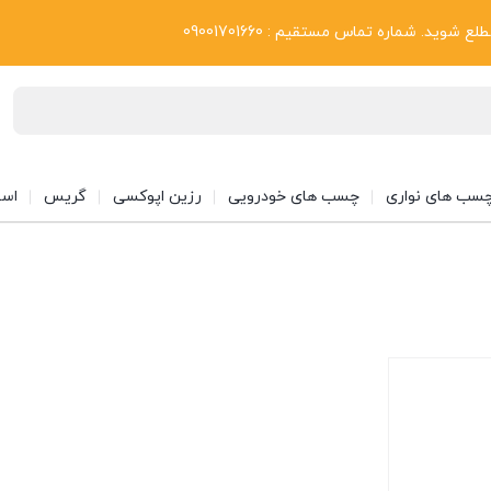
بلاگ
د. شماره تماس مستقیم : 09001701660
سب های نواری
چسب های خودرویی
رزین اپوکسی
گریس
اسپ