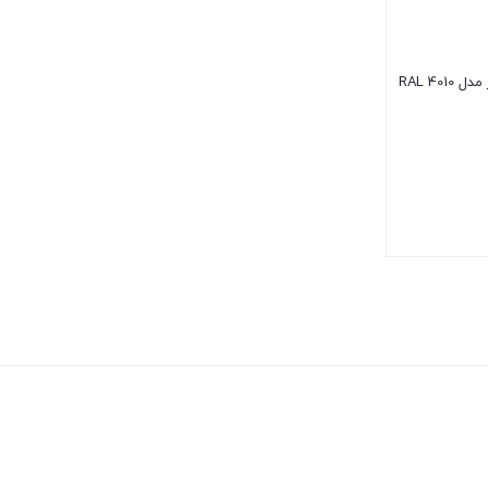
اسپری رنگ سرخابی دوپلی کالر مدل RAL 4010