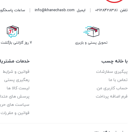
تلفن
02128428381
ایمیل
info@khanechasb.com
ساعات پاسخگویی شنبه تا چه
تحویل پستی و باربری
7 روز گارانتی بازگشت وجه
با خانه چسب
خدمات مشتریا
پیگیری سفارشات
قوانین و شرایط
تماس با ما
رهگیری پستی
حساب کاربری من
لیست کالا ها
فرم اضافه پرداخت
پرسش های متدا
سیاست های حر
قوانین و مقررات