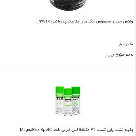
واکس خودرو مخصوص رنگ های متالیک پدوواکس P2Wax
10 در انبار
۵۵۰,۰۰۰
تومان
بستن
پکیج نشت یابی تست PT مگنافلاکس ایرانی MagnaFlux SpotCheck