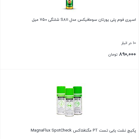
اسپری فوم پلی یورتان سومافیکس مدل S811 شلنگی ۷۵۰ میل
10 در انبار
۸۹۰,۰۰۰
تومان
بستن
پکیج نشت یابی تست PT مگنافلاکس MagnaFlux SpotCheck