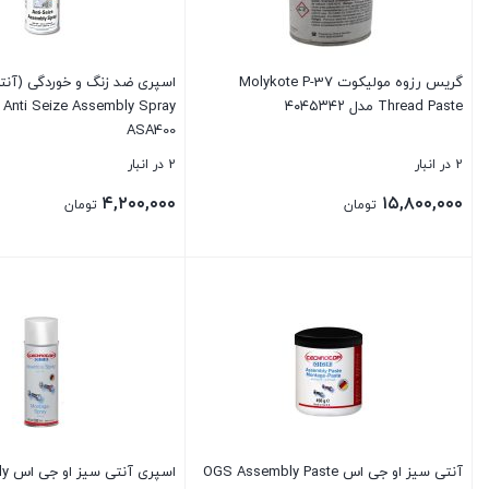
گریس رزوه مولیکوت Molykote P-37
اسپری ضد زنگ و خوردگی (آنت
Thread Paste مدل ۴۰۴۵۳۴۲
Anti Seize Assembly Spray
ASA400
2 در انبار
2 در انبار
۴,۲۰۰,۰۰۰
۱۵,۸۰۰,۰۰۰
تومان
تومان
بستن
بستن
آنتی سیز او جی اس OGS Assembly Paste
اسپری آنتی سیز او جی اس OGS Assembly