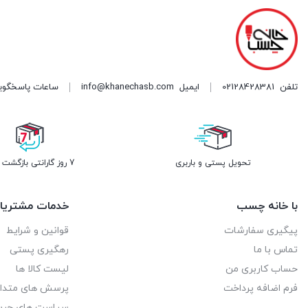
تلفن
02128428381
ایمیل
info@khanechasb.com
ساعات پاسخگویی شنبه تا چه
تحویل پستی و باربری
7 روز گارانتی بازگشت وجه
با خانه چسب
خدمات مشتریا
پیگیری سفارشات
قوانین و شرایط
تماس با ما
رهگیری پستی
حساب کاربری من
لیست کالا ها
فرم اضافه پرداخت
پرسش های متدا
سیاست های حر