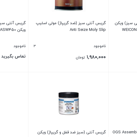
ی سیز) ویکن
گریس آنتی سیز (ضد گریپاژ) مولی اسلیپ
گریس آنتی سیز 
WEICON 
Anti Seize Moly Slip
ویکن WEICON Anti Seize ASW450
3
ناموجود
ناموجود
تماس بگیرید
۱,۹۸۰,۰۰۰
تومان
بستن
بستن
گریس آنتی (سیز ضد قفل و گریپاژ) ویکن