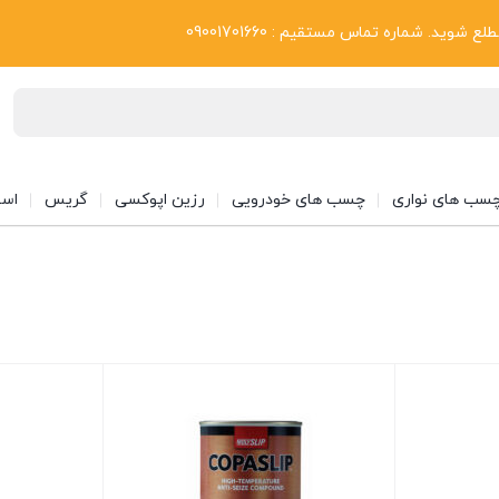
بلاگ
د. شماره تماس مستقیم : 09001701660
سب های نواری
چسب های خودرویی
رزین اپوکسی
گریس
اسپ