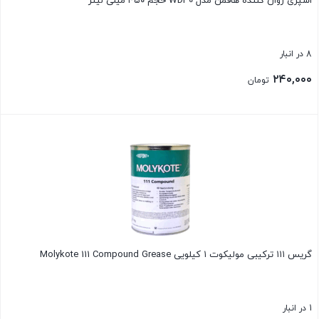
اسپری روان کننده هافمن مدل WD40 حجم ۴۵۰ میلی لیتر
8 در انبار
۲۴۰,۰۰۰
تومان
بستن
گریس ۱۱۱ ترکیبی مولیکوت ۱ کیلویی Molykote 111 Compound Grease
1 در انبار