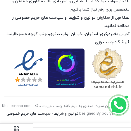
افتخار خواهد بود که ما با آشنایی و تجربه ی بالا ، مشاوری مطمئن و
متخصص برای رفع نیاز شما باشیم.
لطفا قبل از سفارش
قوانین و شرایط
و
سیاست های حریم خصوصی
را
مطالعه نمائید.
آدرس دفترمرکزی: اصفهان، خیابان نواب صفوی، جنب کوچه مسجدالرضا،
فروشگاه
چسب رازی
کليه حقوق اين سايت متعلق به تیم خانه چسب می‌باشد.© Khanechasb.com -
Designed By pouryan 2026
قوانین و شرایط
-
سیاست های حریم خصوصی