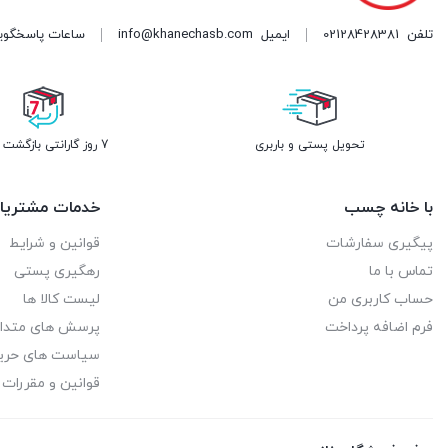
تلفن
02128428381
ایمیل
info@khanechasb.com
ساعات پاسخگویی شنبه تا چه
تحویل پستی و باربری
7 روز گارانتی بازگشت وجه
با خانه چسب
خدمات مشتریا
پیگیری سفارشات
قوانین و شرایط
تماس با ما
رهگیری پستی
حساب کاربری من
لیست کالا ها
فرم اضافه پرداخت
پرسش های متدا
سیاست های حر
قوانین و مقررات