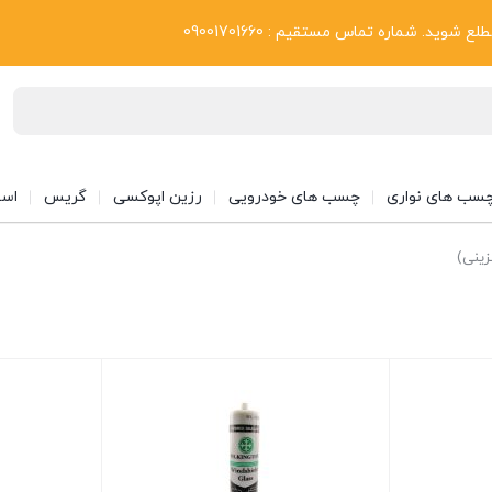
بلاگ
د. شماره تماس مستقیم : 09001701660
سب های نواری
چسب های خودرویی
رزین اپوکسی
گریس
اسپ
زینی)