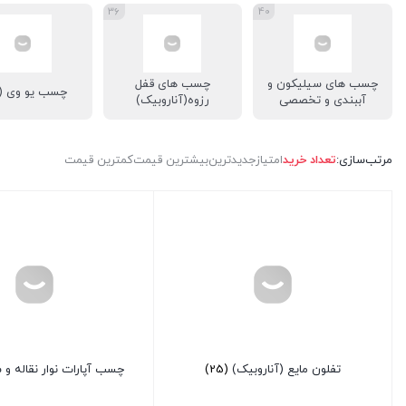
36
40
چسب های سیلیکون و
چسب های قفل
چسب یو وی (UV)
آببندی و تخصصی
رزوه(آناروبیک)
مرتب‌سازی:
تعداد خرید
امتیاز
جدیدترین
بیشترین قیمت
کمترین قیمت
تفلون مایع (آناروبیک)
(25)
چسب آپارات نوار نقاله و 