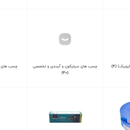
اروبیک)
(4)
چسب های سیلیکون و آببندی و تخصصی
چسب های قف
(40)