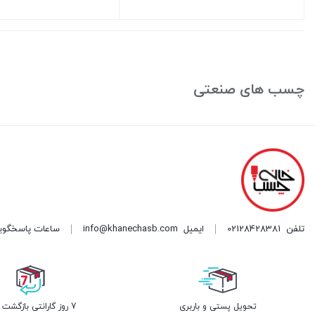
بستن
بستن
چسب های صنعتی
تلفن
02128428381
ایمیل
info@khanechasb.com
ساعات پاسخگویی شنبه تا چه
تحویل پستی و باربری
7 روز گارانتی بازگشت وجه