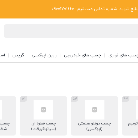
بلاگ
د. شماره تماس مستقیم : 09001701660
سب های نواری
چسب های خودرویی
رزین اپوکسی
گریس
اسپ
17
54
44
رمیم
چسب دوقلو صنعتی
چسب قطره ای
چسب ق
(اپوکسی)
(سیانواکریلات)
شافت