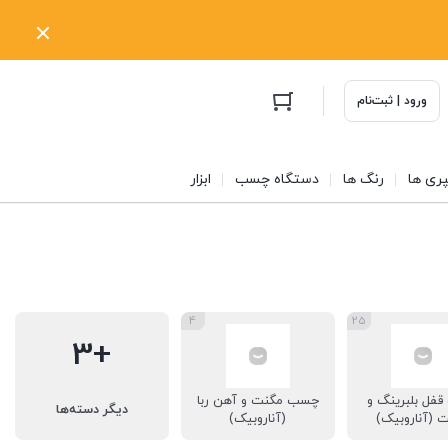
ورود | ثبت‌نام
ری ها
رنگ ها
دستگاه چسب
ابزار
4
25
+3
فل بلبرینگ و
چسب مگنت و آهن ربا
دیگر دسته‌ها
 (آناروبیک)
(آناروبیک)