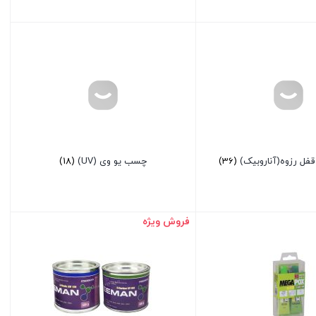
ل رزوه(آناروبیک)
(36)
چسب یو وی (UV)
(18)
فروش ویژه