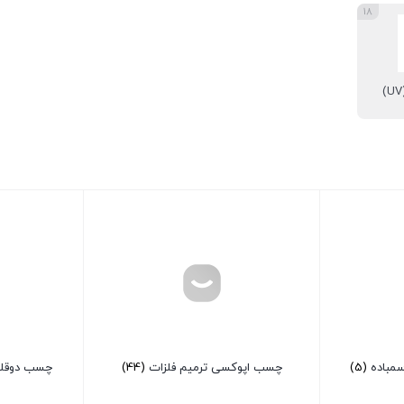
18
سمباده
(5)
چسب اپوکسی ترمیم فلزات
(44)
چسب دوقلو