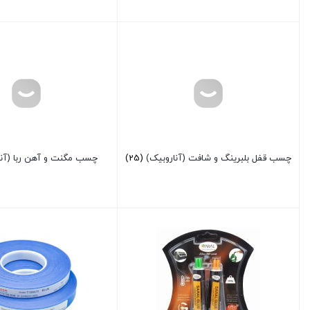
چسب قفل بلبرینگ و شافت (آناروبیک)
(25)
چسب مگنت و آهن ربا (آن