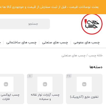
پیگیری سفارشات
دریافت فاکتور رسمی
تماس با ما
درباره ما
بعلت نوسانات قیمت ، قبل از ثبت سفارش از قیمت و موجودی کالا ها مطلع شوی
چسب های عمومی
چسب های صنعتی
چسب های ساختمانی
چ
خانه چسب
/ چسب های صنعتی
دسته‌ها
5
25
چسب آپارات نوار نقاله
چسب اپوکسی ت
تفلون مایع (آناروبیک)
و سمباده
فلزات