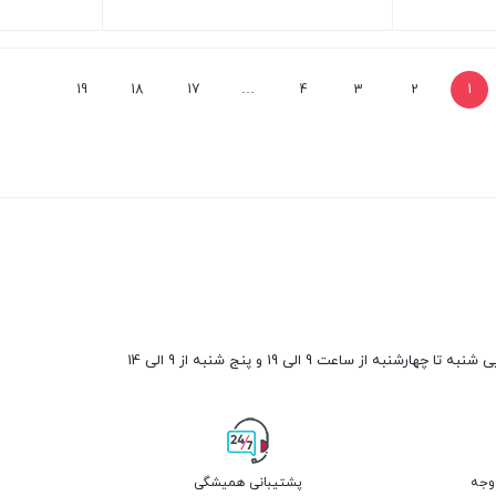
بستن
بستن
19
18
17
…
4
3
2
1
ارشنبه از ساعت 9 الی 19 و پنج شنبه از 9 الی 14
پشتیبانی همیشگی