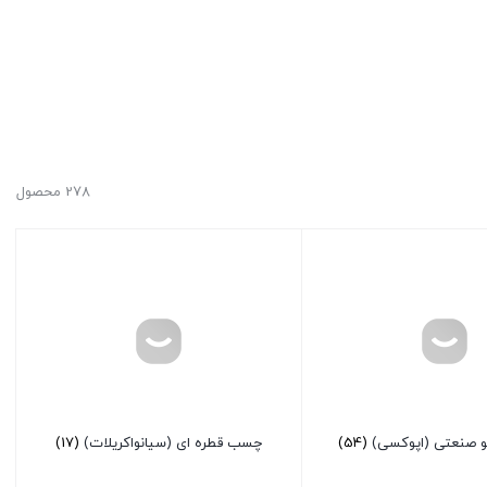
278 محصول
 صنعتی (اپوکسی)
(54)
چسب قطره ای (سیانواکریلات)
(17)