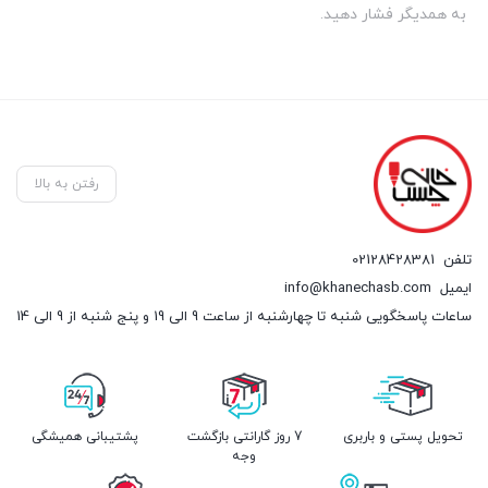
به همدیگر فشار دهید.
رفتن به بالا
تلفن
02128428381
ایمیل
info@khanechasb.com
ساعات پاسخگویی شنبه تا چهارشنبه از ساعت 9 الی 19 و پنج شنبه از 9 الی 14
تحویل پستی و باربری
7 روز گارانتی بازگشت
پشتیبانی همیشگی
وجه