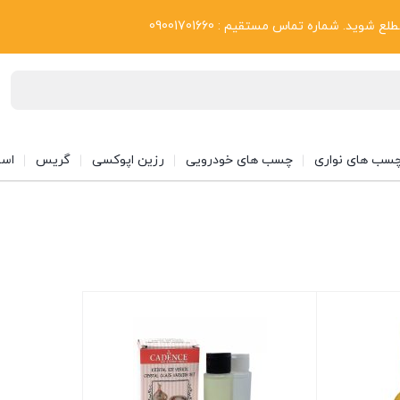
بلاگ
د. شماره تماس مستقیم : 09001701660
سب های نواری
چسب های خودرویی
رزین اپوکسی
گریس
اسپ