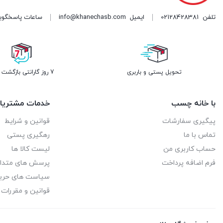
تلفن
02128428381
ایمیل
info@khanechasb.com
ساعات پاسخگویی شنبه تا چه
تحویل پستی و باربری
7 روز گارانتی بازگشت وجه
با خانه چسب
خدمات مشتریا
پیگیری سفارشات
قوانین و شرایط
تماس با ما
رهگیری پستی
حساب کاربری من
لیست کالا ها
فرم اضافه پرداخت
پرسش های متدا
سیاست های حر
قوانین و مقررات