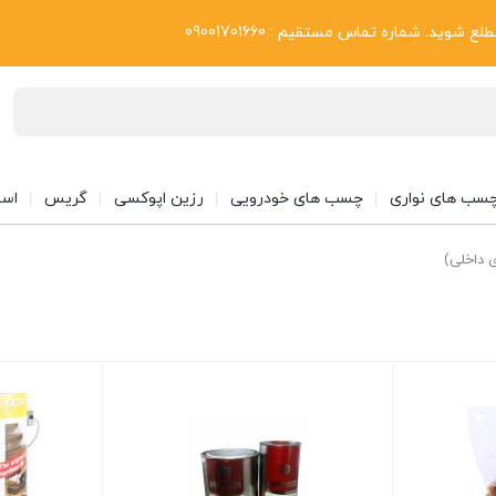
بلاگ
د. شماره تماس مستقیم : 09001701660
سب های نواری
چسب های خودرویی
رزین اپوکسی
گریس
اسپ
 داخلی)