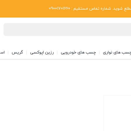
بلاگ
د. شماره تماس مستقیم : 09001701660
سب های نواری
چسب های خودرویی
رزین اپوکسی
گریس
اسپ