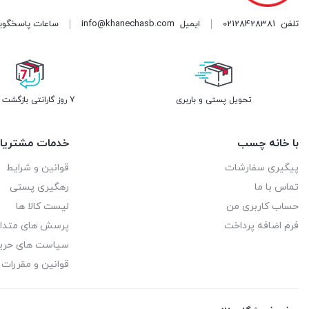
تلفن
02128428381
ایمیل
info@khanechasb.com
ساعات پاسخگویی شنبه تا چه
تحویل پستی و باربری
7 روز گارانتی بازگشت وجه
با خانه چسب
خدمات مشتریا
پیگیری سفارشات
قوانین و شرایط
تماس با ما
رهگیری پستی
حساب کاربری من
لیست کالا ها
فرم اضافه پرداخت
پرسش های متدا
سیاست های حر
قوانین و مقررات