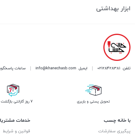
ابزار بهداشتی
تلفن
02128428381
ایمیل
info@khanechasb.com
ساعات پاسخگویی شنبه تا چه
تحویل پستی و باربری
7 روز گارانتی بازگشت وجه
با خانه چسب
خدمات مشتریا
پیگیری سفارشات
قوانین و شرایط