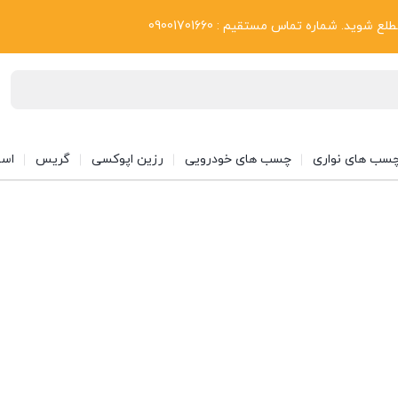
بلاگ
د. شماره تماس مستقیم : 09001701660
سب های نواری
چسب های خودرویی
رزین اپوکسی
گریس
اسپ