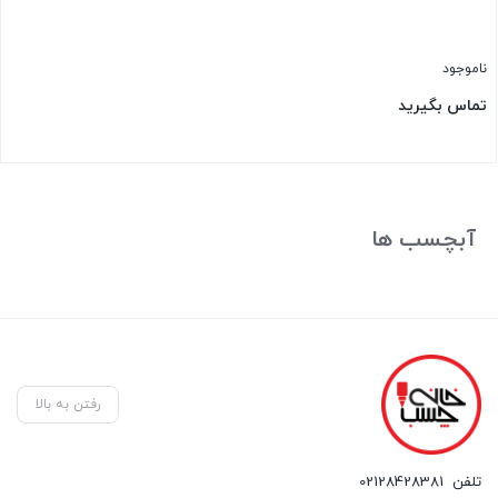
ناموجود
تماس بگیرید
بستن
آبچسب ها
رفتن به بالا
تلفن
02128428381