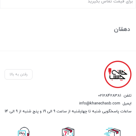
برای قیمت تماس بگیرید
بستن
دهقان
رفتن به بالا
تلفن
02128428381
ایمیل
info@khanechasb.com
ساعات پاسخگویی شنبه تا چهارشنبه از ساعت 9 الی 19 و پنج شنبه از 9 الی 14